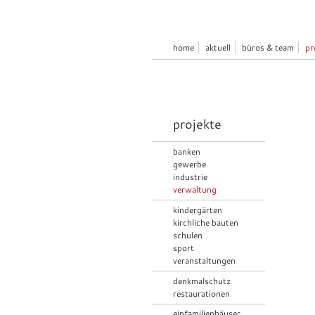
home
aktuell
büros & team
pr
projekte
banken
gewerbe
industrie
verwaltung
kindergärten
kirchliche bauten
schulen
sport
veranstaltungen
denkmalschutz
restaurationen
einfamilienhäuser