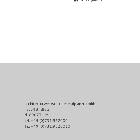
architekturwerkstatt generalplaner gmbh
rudolfstraße 2
d-89077 ulm
tel. +49 (0)731.962000
fax +49 (0)731.9620010