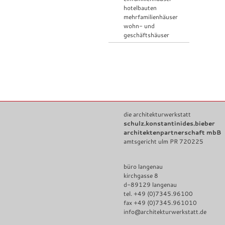
hotelbauten
mehrfamilienhäuser
wohn- und
geschäftshäuser
die architekturwerkstatt
schulz.konstantinides.bieber
architektenpartnerschaft mbB
amtsgericht ulm PR 720225
büro langenau
kirchgasse 8
d-89129 langenau
tel. +49 (0)7345.96100
fax +49 (0)7345.961010
info@architekturwerkstatt.de